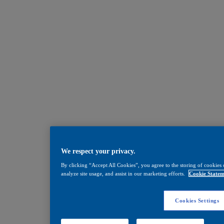
We respect your privacy.
By clicking “Accept All Cookies”, you agree to the storing of cookies 
analyze site usage, and assist in our marketing efforts.
Cookie Statem
Cookies Settings