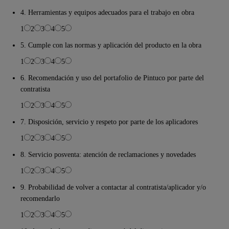
4. Herramientas y equipos adecuados para el trabajo en obra
1
2
3
4
5
5. Cumple con las normas y aplicación del producto en la obra
1
2
3
4
5
6. Recomendación y uso del portafolio de Pintuco por parte del
contratista
1
2
3
4
5
7. Disposición, servicio y respeto por parte de los aplicadores
1
2
3
4
5
8. Servicio posventa: atención de reclamaciones y novedades
1
2
3
4
5
9. Probabilidad de volver a contactar al contratista/aplicador y/o
recomendarlo
1
2
3
4
5