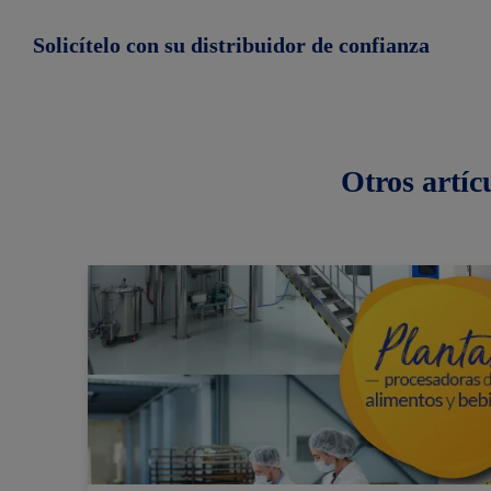
Solicítelo con su distribuidor de confianza
Otros
artíc