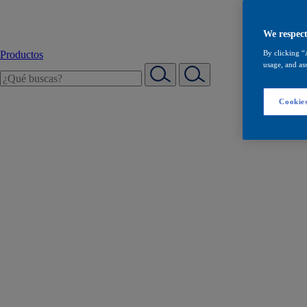
We respect
Productos
By clicking “
usage, and ass
Cookies