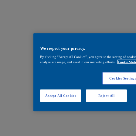
We respect your privacy.
By clicking “Accept All Cookies”, you agree to the storing of cookie
analyze site usage, and assist in our marketing efforts.
Cookie Stat
Cookies Setting
Accept All Cookies
Reject All