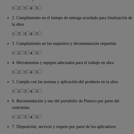
1
2
3
4
5
2. Cumplimiento en el tiempo de entrega acordado para finalización de
la obra
1
2
3
4
5
3. Cumplimiento en los requisitos y documentación requerida
1
2
3
4
5
4. Herramientas y equipos adecuados para el trabajo en obra
1
2
3
4
5
5. Cumple con las normas y aplicación del producto en la obra
1
2
3
4
5
6. Recomendación y uso del portafolio de Pintuco por parte del
contratista
1
2
3
4
5
7. Disposición, servicio y respeto por parte de los aplicadores