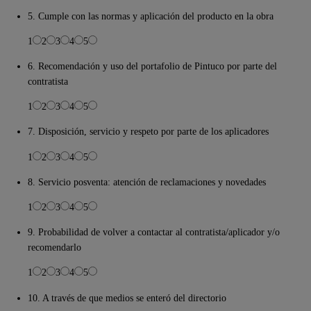
5. Cumple con las normas y aplicación del producto en la obra
1
2
3
4
5
6. Recomendación y uso del portafolio de Pintuco por parte del
contratista
1
2
3
4
5
7. Disposición, servicio y respeto por parte de los aplicadores
1
2
3
4
5
8. Servicio posventa: atención de reclamaciones y novedades
1
2
3
4
5
9. Probabilidad de volver a contactar al contratista/aplicador y/o
recomendarlo
1
2
3
4
5
10. A través de que medios se enteró del directorio