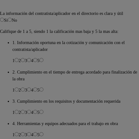
La información del contratista/aplicador en el directorio es clara y útil
Si
No
Califique de 1 a 5, siendo 1 la calificación mas baja y 5 la mas alta:
1. Información oportuna en la cotización y comunicación con el
contratista/aplicador
1
2
3
4
5
2. Cumplimiento en el tiempo de entrega acordado para finalización de
la obra
1
2
3
4
5
3. Cumplimiento en los requisitos y documentación requerida
1
2
3
4
5
4. Herramientas y equipos adecuados para el trabajo en obra
1
2
3
4
5