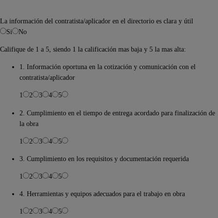
La información del contratista/aplicador en el directorio es clara y útil
Si
No
Califique de 1 a 5, siendo 1 la calificación mas baja y 5 la mas alta:
1. Información oportuna en la cotización y comunicación con el
contratista/aplicador
1
2
3
4
5
2. Cumplimiento en el tiempo de entrega acordado para finalización de
la obra
1
2
3
4
5
3. Cumplimiento en los requisitos y documentación requerida
1
2
3
4
5
4. Herramientas y equipos adecuados para el trabajo en obra
1
2
3
4
5