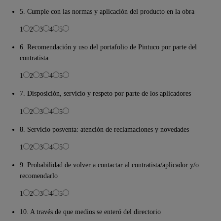
5. Cumple con las normas y aplicación del producto en la obra
1
2
3
4
5
6. Recomendación y uso del portafolio de Pintuco por parte del
contratista
1
2
3
4
5
7. Disposición, servicio y respeto por parte de los aplicadores
1
2
3
4
5
8. Servicio posventa: atención de reclamaciones y novedades
1
2
3
4
5
9. Probabilidad de volver a contactar al contratista/aplicador y/o
recomendarlo
1
2
3
4
5
10. A través de que medios se enteró del directorio