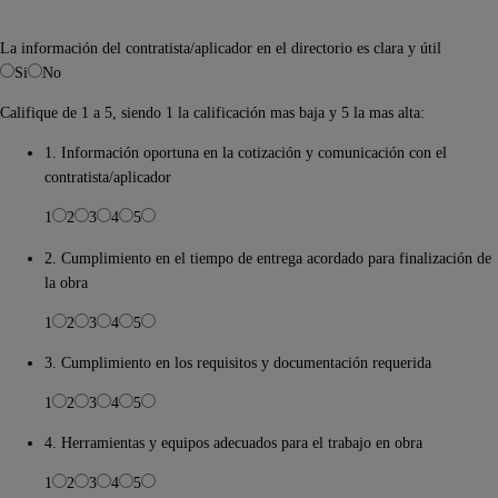
La información del contratista/aplicador en el directorio es clara y útil
Si
No
Califique de 1 a 5, siendo 1 la calificación mas baja y 5 la mas alta:
1. Información oportuna en la cotización y comunicación con el
contratista/aplicador
1
2
3
4
5
2. Cumplimiento en el tiempo de entrega acordado para finalización de
la obra
1
2
3
4
5
3. Cumplimiento en los requisitos y documentación requerida
1
2
3
4
5
4. Herramientas y equipos adecuados para el trabajo en obra
1
2
3
4
5