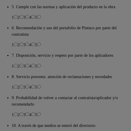
5. Cumple con las normas y aplicación del producto en la obra
1
2
3
4
5
6. Recomendación y uso del portafolio de Pintuco por parte del
contratista
1
2
3
4
5
7. Disposición, servicio y respeto por parte de los aplicadores
1
2
3
4
5
8. Servicio posventa: atención de reclamaciones y novedades
1
2
3
4
5
9. Probabilidad de volver a contactar al contratista/aplicador y/o
recomendarlo
1
2
3
4
5
10. A través de que medios se enteró del directorio