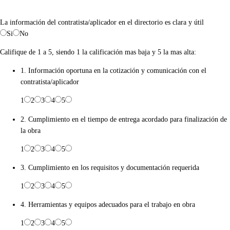
La información del contratista/aplicador en el directorio es clara y útil
Si
No
Califique de 1 a 5, siendo 1 la calificación mas baja y 5 la mas alta:
1. Información oportuna en la cotización y comunicación con el
contratista/aplicador
1
2
3
4
5
2. Cumplimiento en el tiempo de entrega acordado para finalización de
la obra
1
2
3
4
5
3. Cumplimiento en los requisitos y documentación requerida
1
2
3
4
5
4. Herramientas y equipos adecuados para el trabajo en obra
1
2
3
4
5