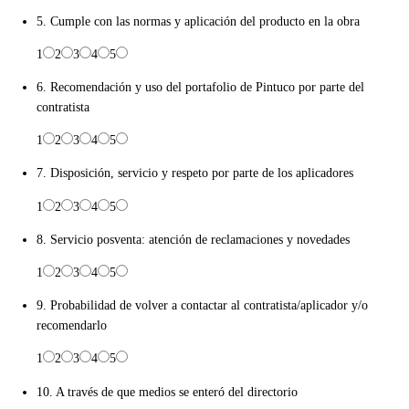
5. Cumple con las normas y aplicación del producto en la obra
1
2
3
4
5
6. Recomendación y uso del portafolio de Pintuco por parte del
contratista
1
2
3
4
5
7. Disposición, servicio y respeto por parte de los aplicadores
1
2
3
4
5
8. Servicio posventa: atención de reclamaciones y novedades
1
2
3
4
5
9. Probabilidad de volver a contactar al contratista/aplicador y/o
recomendarlo
1
2
3
4
5
10. A través de que medios se enteró del directorio