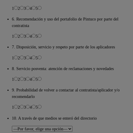
1
2
3
4
5
6. Recomendación y uso del portafolio de Pintuco por parte del
contratista
1
2
3
4
5
7. Disposición, servicio y respeto por parte de los aplicadores
1
2
3
4
5
8. Servicio posventa: atención de reclamaciones y novedades
1
2
3
4
5
9. Probabilidad de volver a contactar al contratista/aplicador y/o
recomendarlo
1
2
3
4
5
10. A través de que medios se enteró del directorio