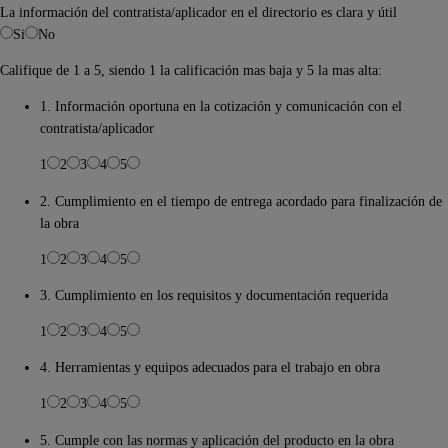
La información del contratista/aplicador en el directorio es clara y útil
Si
No
Califique de 1 a 5, siendo 1 la calificación mas baja y 5 la mas alta:
1. Información oportuna en la cotización y comunicación con el
contratista/aplicador
1
2
3
4
5
2. Cumplimiento en el tiempo de entrega acordado para finalización de
la obra
1
2
3
4
5
3. Cumplimiento en los requisitos y documentación requerida
1
2
3
4
5
4. Herramientas y equipos adecuados para el trabajo en obra
1
2
3
4
5
5. Cumple con las normas y aplicación del producto en la obra