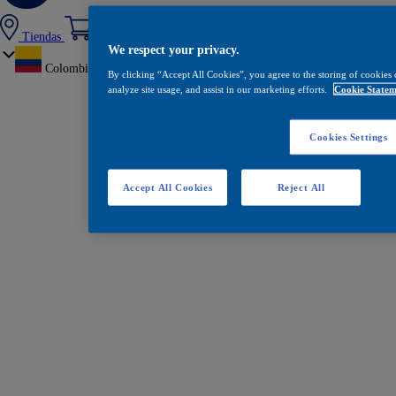
Tiendas
We respect your privacy.
Colombia
By clicking “Accept All Cookies”, you agree to the storing of cookies 
analyze site usage, and assist in our marketing efforts.
Cookie Statem
Cookies Settings
Accept All Cookies
Reject All