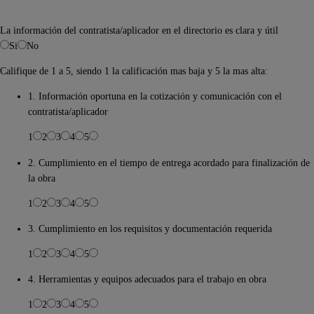
La información del contratista/aplicador en el directorio es clara y útil
Si
No
Califique de 1 a 5, siendo 1 la calificación mas baja y 5 la mas alta:
1. Información oportuna en la cotización y comunicación con el
contratista/aplicador
1
2
3
4
5
2. Cumplimiento en el tiempo de entrega acordado para finalización de
la obra
1
2
3
4
5
3. Cumplimiento en los requisitos y documentación requerida
1
2
3
4
5
4. Herramientas y equipos adecuados para el trabajo en obra
1
2
3
4
5