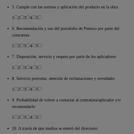
5. Cumple con las normas y aplicación del producto en la obra
1
2
3
4
5
6. Recomendación y uso del portafolio de Pintuco por parte del
contratista
1
2
3
4
5
7. Disposición, servicio y respeto por parte de los aplicadores
1
2
3
4
5
8. Servicio posventa: atención de reclamaciones y novedades
1
2
3
4
5
9. Probabilidad de volver a contactar al contratista/aplicador y/o
recomendarlo
1
2
3
4
5
10. A través de que medios se enteró del directorio