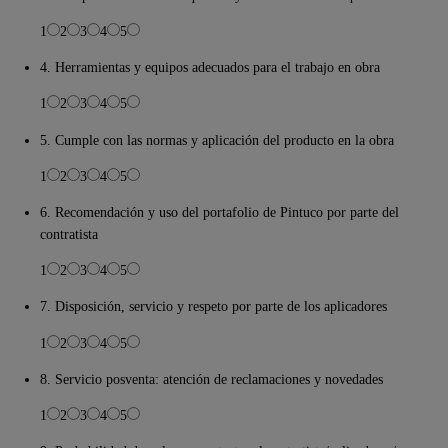
1
2
3
4
5
4. Herramientas y equipos adecuados para el trabajo en obra
1
2
3
4
5
5. Cumple con las normas y aplicación del producto en la obra
1
2
3
4
5
6. Recomendación y uso del portafolio de Pintuco por parte del
contratista
1
2
3
4
5
7. Disposición, servicio y respeto por parte de los aplicadores
1
2
3
4
5
8. Servicio posventa: atención de reclamaciones y novedades
1
2
3
4
5