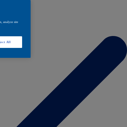
, analyze site
ect All