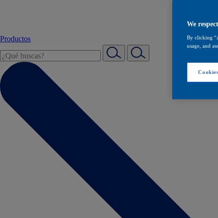
We respect
Productos
By clicking “
usage, and ass
Cookies