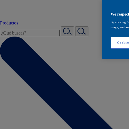
We respect
Productos
By clicking “
usage, and ass
Cookies