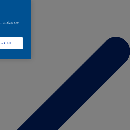
, analyze site
ect All