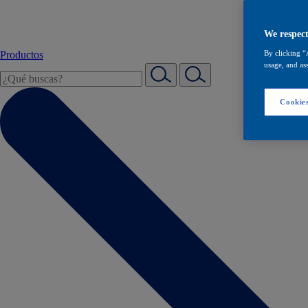
We respect
Productos
By clicking “
usage, and ass
Cookies