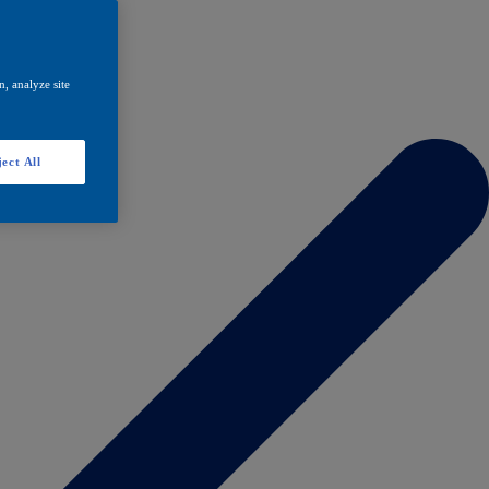
, analyze site
ect All