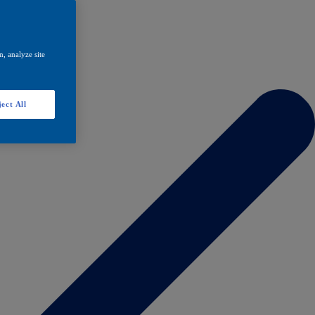
, analyze site
ect All