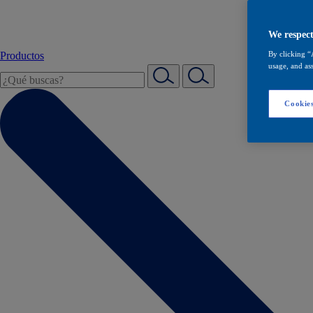
We respect
Productos
By clicking “
usage, and ass
Cookies