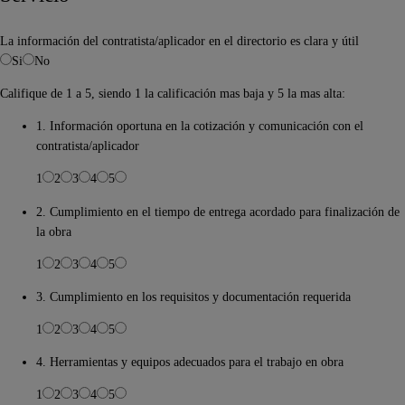
La información del contratista/aplicador en el directorio es clara y útil
Si
No
Califique de 1 a 5, siendo 1 la calificación mas baja y 5 la mas alta:
1. Información oportuna en la cotización y comunicación con el
contratista/aplicador
1
2
3
4
5
2. Cumplimiento en el tiempo de entrega acordado para finalización de
la obra
1
2
3
4
5
3. Cumplimiento en los requisitos y documentación requerida
1
2
3
4
5
4. Herramientas y equipos adecuados para el trabajo en obra
1
2
3
4
5