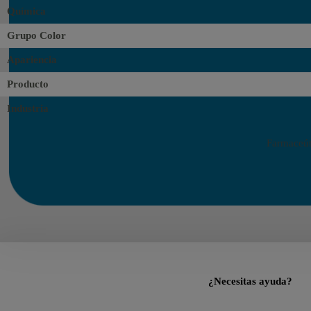
Química
Grupo Color
Apariencia
Producto
Industria
Farmaceúti
¿Necesitas ayuda?