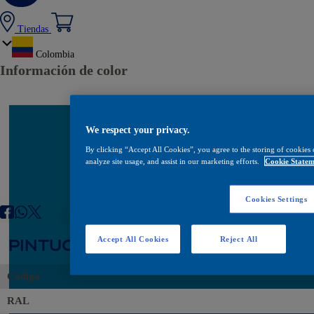
Tiendas
Colombia
Información de color
We respect your privacy.
By clicking “Accept All Cookies”, you agree to the storing of cookies 
analyze site usage, and assist in our marketing efforts.
Cookie Statem
Cookies Settings
PINTUCOAT PLUS AZUL RAL5015 P
Accept All Cookies
Reject All
Código
RAL