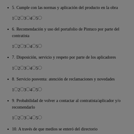
5. Cumple con las normas y aplicación del producto en la obra
1
2
3
4
5
6. Recomendación y uso del portafolio de Pintuco por parte del
contratista
1
2
3
4
5
7. Disposición, servicio y respeto por parte de los aplicadores
1
2
3
4
5
8. Servicio posventa: atención de reclamaciones y novedades
1
2
3
4
5
9. Probabilidad de volver a contactar al contratista/aplicador y/o
recomendarlo
1
2
3
4
5
10. A través de que medios se enteró del directorio