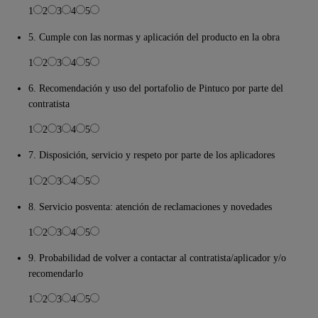
1
2
3
4
5
5. Cumple con las normas y aplicación del producto en la obra
1
2
3
4
5
6. Recomendación y uso del portafolio de Pintuco por parte del
contratista
1
2
3
4
5
7. Disposición, servicio y respeto por parte de los aplicadores
1
2
3
4
5
8. Servicio posventa: atención de reclamaciones y novedades
1
2
3
4
5
9. Probabilidad de volver a contactar al contratista/aplicador y/o
recomendarlo
1
2
3
4
5