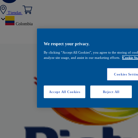
Tiendas
Colombia
We respect your privacy.
By clicking “Accept All Cookies”, you agree to the storing of coo
analyze site usage, and assist in our marketing efforts.
Cookie St
Cookies Settin
Accept All Cookies
Reject All