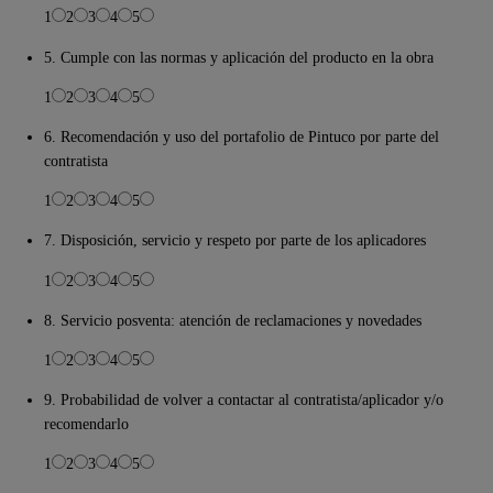
1
2
3
4
5
5. Cumple con las normas y aplicación del producto en la obra
1
2
3
4
5
6. Recomendación y uso del portafolio de Pintuco por parte del
contratista
1
2
3
4
5
7. Disposición, servicio y respeto por parte de los aplicadores
1
2
3
4
5
8. Servicio posventa: atención de reclamaciones y novedades
1
2
3
4
5
9. Probabilidad de volver a contactar al contratista/aplicador y/o
recomendarlo
1
2
3
4
5