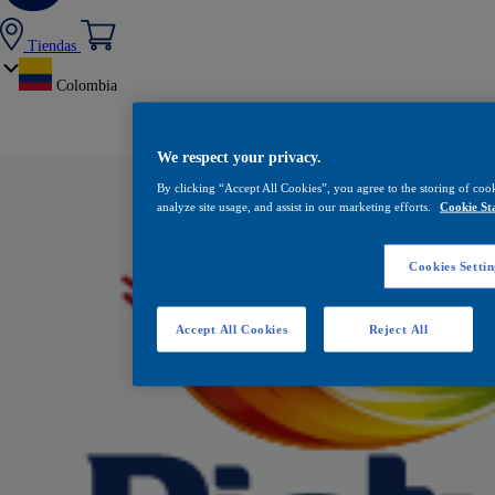
Tiendas
Colombia
We respect your privacy.
By clicking “Accept All Cookies”, you agree to the storing of coo
analyze site usage, and assist in our marketing efforts.
Cookie St
Cookies Settin
Accept All Cookies
Reject All