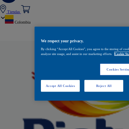
Tiendas
Colombia
We respect your privacy.
By clicking “Accept All Cookies”, you agree to the storing of coo
analyze site usage, and assist in our marketing efforts.
Cookie St
Cookies Settin
Accept All Cookies
Reject All