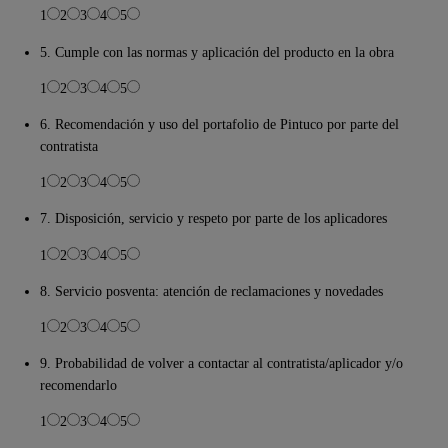
1
2
3
4
5
5. Cumple con las normas y aplicación del producto en la obra
1
2
3
4
5
6. Recomendación y uso del portafolio de Pintuco por parte del
contratista
1
2
3
4
5
7. Disposición, servicio y respeto por parte de los aplicadores
1
2
3
4
5
8. Servicio posventa: atención de reclamaciones y novedades
1
2
3
4
5
9. Probabilidad de volver a contactar al contratista/aplicador y/o
recomendarlo
1
2
3
4
5