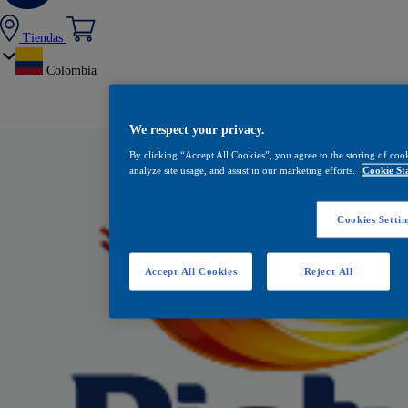
Tiendas
Colombia
We respect your privacy.
By clicking “Accept All Cookies”, you agree to the storing of coo
analyze site usage, and assist in our marketing efforts.
Cookie St
Cookies Settin
Accept All Cookies
Reject All