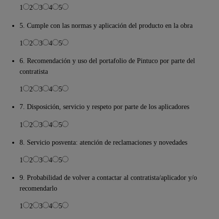
1
2
3
4
5
5. Cumple con las normas y aplicación del producto en la obra
1
2
3
4
5
6. Recomendación y uso del portafolio de Pintuco por parte del
contratista
1
2
3
4
5
7. Disposición, servicio y respeto por parte de los aplicadores
1
2
3
4
5
8. Servicio posventa: atención de reclamaciones y novedades
1
2
3
4
5
9. Probabilidad de volver a contactar al contratista/aplicador y/o
recomendarlo
1
2
3
4
5