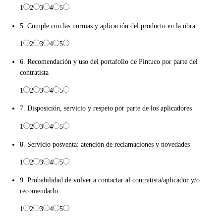
1
2
3
4
5
5. Cumple con las normas y aplicación del producto en la obra
1
2
3
4
5
6. Recomendación y uso del portafolio de Pintuco por parte del
contratista
1
2
3
4
5
7. Disposición, servicio y respeto por parte de los aplicadores
1
2
3
4
5
8. Servicio posventa: atención de reclamaciones y novedades
1
2
3
4
5
9. Probabilidad de volver a contactar al contratista/aplicador y/o
recomendarlo
1
2
3
4
5