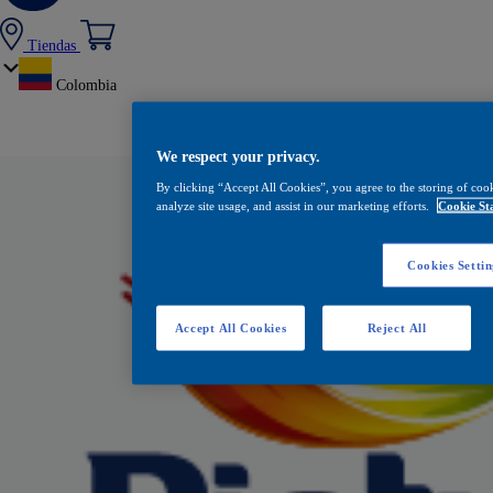
Tiendas
Colombia
We respect your privacy.
By clicking “Accept All Cookies”, you agree to the storing of coo
analyze site usage, and assist in our marketing efforts.
Cookie St
Cookies Settin
Accept All Cookies
Reject All