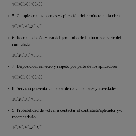
1
2
3
4
5
5. Cumple con las normas y aplicación del producto en la obra
1
2
3
4
5
6. Recomendación y uso del portafolio de Pintuco por parte del
contratista
1
2
3
4
5
7. Disposición, servicio y respeto por parte de los aplicadores
1
2
3
4
5
8. Servicio posventa: atención de reclamaciones y novedades
1
2
3
4
5
9. Probabilidad de volver a contactar al contratista/aplicador y/o
recomendarlo
1
2
3
4
5