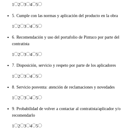
1
2
3
4
5
5. Cumple con las normas y aplicación del producto en la obra
1
2
3
4
5
6. Recomendación y uso del portafolio de Pintuco por parte del
contratista
1
2
3
4
5
7. Disposición, servicio y respeto por parte de los aplicadores
1
2
3
4
5
8. Servicio posventa: atención de reclamaciones y novedades
1
2
3
4
5
9. Probabilidad de volver a contactar al contratista/aplicador y/o
recomendarlo
1
2
3
4
5