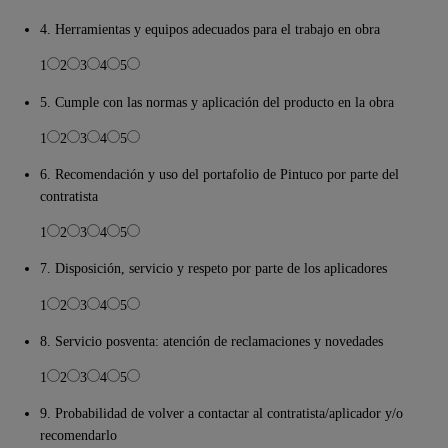
4. Herramientas y equipos adecuados para el trabajo en obra
1
2
3
4
5
5. Cumple con las normas y aplicación del producto en la obra
1
2
3
4
5
6. Recomendación y uso del portafolio de Pintuco por parte del
contratista
1
2
3
4
5
7. Disposición, servicio y respeto por parte de los aplicadores
1
2
3
4
5
8. Servicio posventa: atención de reclamaciones y novedades
1
2
3
4
5
9. Probabilidad de volver a contactar al contratista/aplicador y/o
recomendarlo