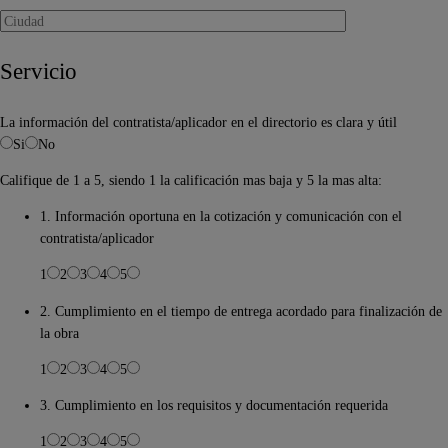
Servicio
La información del contratista/aplicador en el directorio es clara y útil
Si
No
Califique de 1 a 5, siendo 1 la calificación mas baja y 5 la mas alta:
1. Información oportuna en la cotización y comunicación con el
contratista/aplicador
1
2
3
4
5
2. Cumplimiento en el tiempo de entrega acordado para finalización de
la obra
1
2
3
4
5
3. Cumplimiento en los requisitos y documentación requerida
1
2
3
4
5