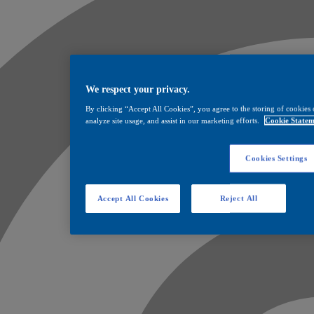
We respect your privacy.
By clicking “Accept All Cookies”, you agree to the storing of cookies 
analyze site usage, and assist in our marketing efforts.
Cookie Statem
Cookies Settings
Accept All Cookies
Reject All