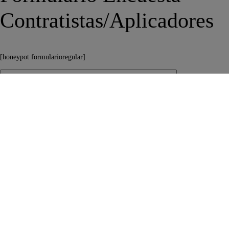
Contratistas/Aplicadores
[honeypot formularioregular]
Datos generales