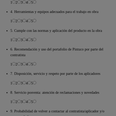
1
2
3
4
5
4. Herramientas y equipos adecuados para el trabajo en obra
1
2
3
4
5
5. Cumple con las normas y aplicación del producto en la obra
1
2
3
4
5
6. Recomendación y uso del portafolio de Pintuco por parte del
contratista
1
2
3
4
5
7. Disposición, servicio y respeto por parte de los aplicadores
1
2
3
4
5
8. Servicio posventa: atención de reclamaciones y novedades
1
2
3
4
5
9. Probabilidad de volver a contactar al contratista/aplicador y/o