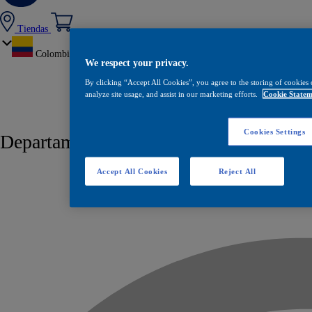
Tiendas
Colombia
We respect your privacy.
By clicking “Accept All Cookies”, you agree to the storing of cookies 
analyze site usage, and assist in our marketing efforts.
Cookie Statem
Cookies Settings
Departamento / Ciudad:
El bagre
Accept All Cookies
Reject All