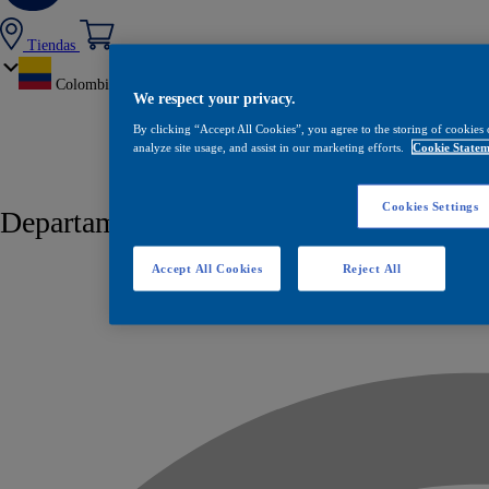
Tiendas
Colombia
We respect your privacy.
By clicking “Accept All Cookies”, you agree to the storing of cookies 
analyze site usage, and assist in our marketing efforts.
Cookie Statem
Cookies Settings
Departamento / Ciudad:
Espinal
Accept All Cookies
Reject All