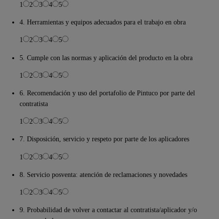
1
2
3
4
5
4. Herramientas y equipos adecuados para el trabajo en obra
1
2
3
4
5
5. Cumple con las normas y aplicación del producto en la obra
1
2
3
4
5
6. Recomendación y uso del portafolio de Pintuco por parte del
contratista
1
2
3
4
5
7. Disposición, servicio y respeto por parte de los aplicadores
1
2
3
4
5
8. Servicio posventa: atención de reclamaciones y novedades
1
2
3
4
5
9. Probabilidad de volver a contactar al contratista/aplicador y/o