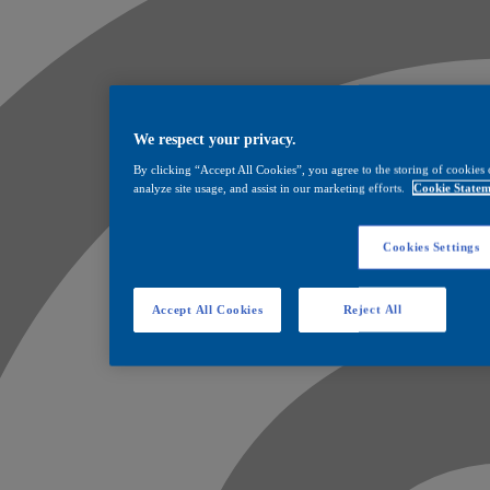
We respect your privacy.
By clicking “Accept All Cookies”, you agree to the storing of cookies 
analyze site usage, and assist in our marketing efforts.
Cookie Statem
Cookies Settings
Accept All Cookies
Reject All