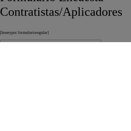
Contratistas/Aplicadores
[honeypot formularioregular]
Datos generales