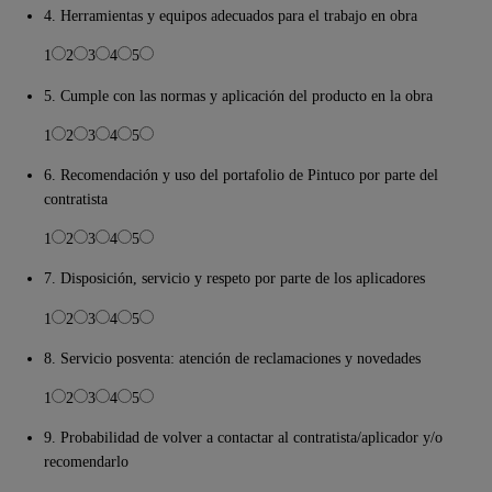
4. Herramientas y equipos adecuados para el trabajo en obra
1
2
3
4
5
5. Cumple con las normas y aplicación del producto en la obra
1
2
3
4
5
6. Recomendación y uso del portafolio de Pintuco por parte del
contratista
1
2
3
4
5
7. Disposición, servicio y respeto por parte de los aplicadores
1
2
3
4
5
8. Servicio posventa: atención de reclamaciones y novedades
1
2
3
4
5
9. Probabilidad de volver a contactar al contratista/aplicador y/o
recomendarlo