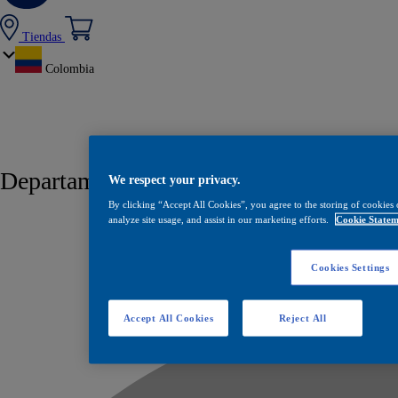
Tiendas
Colombia
Departamento / Ciudad:
La Dorada
We respect your privacy.
By clicking “Accept All Cookies”, you agree to the storing of cookies 
analyze site usage, and assist in our marketing efforts.
Cookie Statem
Cookies Settings
Accept All Cookies
Reject All