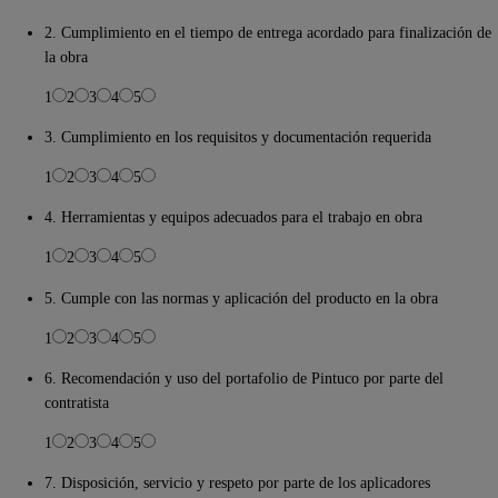
2. Cumplimiento en el tiempo de entrega acordado para finalización de
la obra
1
2
3
4
5
3. Cumplimiento en los requisitos y documentación requerida
1
2
3
4
5
4. Herramientas y equipos adecuados para el trabajo en obra
1
2
3
4
5
5. Cumple con las normas y aplicación del producto en la obra
1
2
3
4
5
6. Recomendación y uso del portafolio de Pintuco por parte del
contratista
1
2
3
4
5
7. Disposición, servicio y respeto por parte de los aplicadores