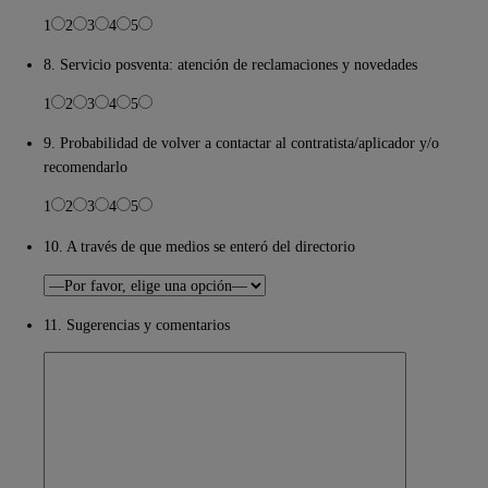
1
2
3
4
5
8. Servicio posventa: atención de reclamaciones y novedades
1
2
3
4
5
9. Probabilidad de volver a contactar al contratista/aplicador y/o
recomendarlo
1
2
3
4
5
10. A través de que medios se enteró del directorio
11. Sugerencias y comentarios