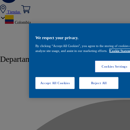
Tiendas
Colombia
We respect your privacy.
By clicking “Accept All Cookies”, you agree to the storing of cookies 
analyze site usage, and assist in our marketing efforts.
Cookie Statem
Departamento / Ciudad:
Marinilla
Cookies Settings
Accept All Cookies
Reject All