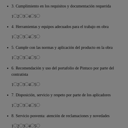
3. Cumplimiento en los requisitos y documentación requerida
1
2
3
4
5
4. Herramientas y equipos adecuados para el trabajo en obra
1
2
3
4
5
5. Cumple con las normas y aplicación del producto en la obra
1
2
3
4
5
6. Recomendación y uso del portafolio de Pintuco por parte del
contratista
1
2
3
4
5
7. Disposición, servicio y respeto por parte de los aplicadores
1
2
3
4
5
8. Servicio posventa: atención de reclamaciones y novedades
1
2
3
4
5