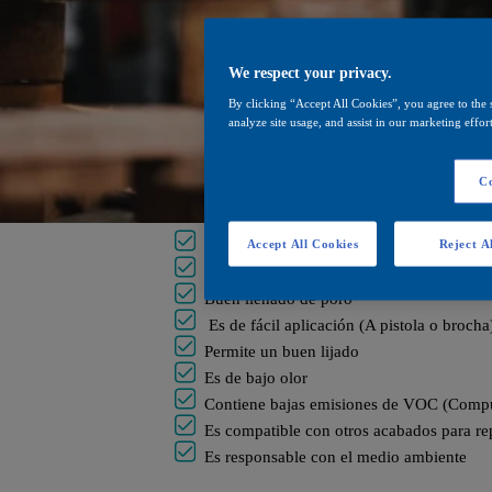
We respect your privacy.
By clicking “Accept All Cookies”, you agree to the 
analyze site usage, and assist in our marketing effor
Co
Accept All Cookies
Reject Al
Utiliza el agua como disolvente
Da alta transparencia resaltando el aspect
Buen llenado de poro
Es de fácil aplicación (A pistola o brocha
Permite un buen lijado
Es de bajo olor
Contiene bajas emisiones de VOC (Compue
Es compatible con otros acabados para re
Es responsable con el medio ambiente