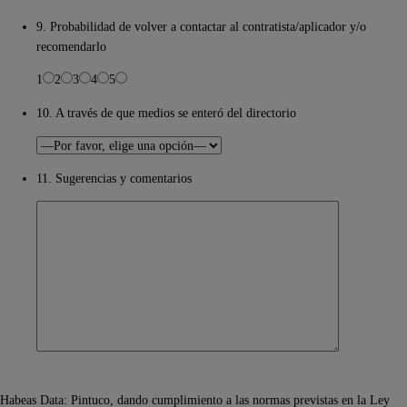
9. Probabilidad de volver a contactar al contratista/aplicador y/o
recomendarlo
1
2
3
4
5
10. A través de que medios se enteró del directorio
11. Sugerencias y comentarios
Habeas Data: Pintuco, dando cumplimiento a las normas previstas en la Ley