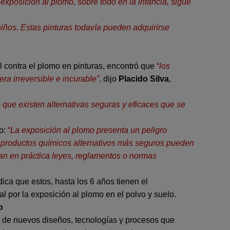
xposición al plomo, sobre todo en la infancia, sigue
iños. Estas pinturas todavía pueden adquirirse
l contra el plomo en pinturas, encontró que
“
los
ra irreversible e incurable”
,
dijo
Placido Silva
,
e que existen alternativas seguras y eficaces que se
o:
“
La exposición al plomo presenta un peligro
a, productos químicos alternativos más seguros pueden
gan en práctica leyes, reglamentos o normas
ica que estos, hasta los 6 años tienen el
l por la exposición al plomo en el polvo y suelo.
o
ión de nuevos diseños, tecnologías y procesos que