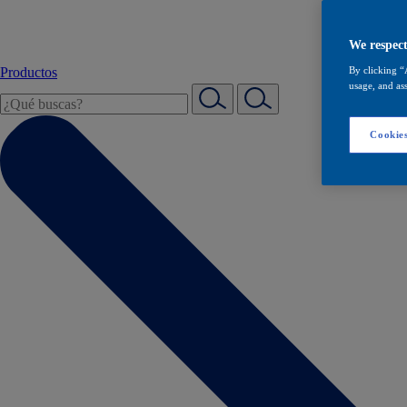
We respect
Productos
By clicking “
usage, and ass
Cookies