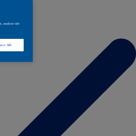
, analyze site
ect All