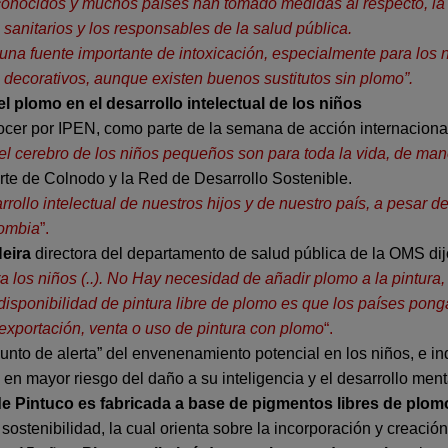
conocidos y muchos países han tomado medidas al respecto, la e
sanitarios y los responsables de la salud pública.
una fuente importante de intoxicación, especialmente para los n
 decorativos, aunque existen buenos sustitutos sin plomo”.
l plomo en el desarrollo intelectual de los niños
nocer por IPEN, como parte de la semana de acción internaciona
el cerebro de los niños pequeños son para toda la vida, de mane
rte de Colnodo y la Red de Desarrollo Sostenible.
rrollo intelectual de nuestros hijos y de nuestro país, a pesar d
lombia
”.
Neira
directora del departamento de salud pública de la OMS dij
a los niños (..). No Hay necesidad de añadir plomo a la pintur
 disponibilidad de pintura libre de plomo es que los países pon
 exportación, venta o uso de pintura con plomo
“.
nto de alerta” del envenenamiento potencial en los niños, e ind
en mayor riesgo del daño a su inteligencia y el desarrollo menta
de Pintuco es fabricada a base de pigmentos libres de plom
 sostenibilidad, la cual orienta sobre la incorporación y creac