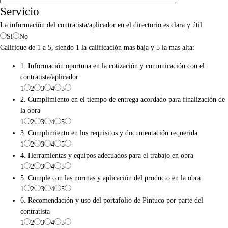
Servicio
La información del contratista/aplicador en el directorio es clara y útil
Si
No
Califique de 1 a 5, siendo 1 la calificación mas baja y 5 la mas alta:
1. Información oportuna en la cotización y comunicación con el
contratista/aplicador
1
2
3
4
5
2. Cumplimiento en el tiempo de entrega acordado para finalización de
la obra
1
2
3
4
5
3. Cumplimiento en los requisitos y documentación requerida
1
2
3
4
5
4. Herramientas y equipos adecuados para el trabajo en obra
1
2
3
4
5
5. Cumple con las normas y aplicación del producto en la obra
1
2
3
4
5
6. Recomendación y uso del portafolio de Pintuco por parte del
contratista
1
2
3
4
5