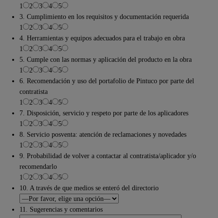
1
2
3
4
5
3. Cumplimiento en los requisitos y documentación requerida
1
2
3
4
5
4. Herramientas y equipos adecuados para el trabajo en obra
1
2
3
4
5
5. Cumple con las normas y aplicación del producto en la obra
1
2
3
4
5
6. Recomendación y uso del portafolio de Pintuco por parte del
contratista
1
2
3
4
5
7. Disposición, servicio y respeto por parte de los aplicadores
1
2
3
4
5
8. Servicio posventa: atención de reclamaciones y novedades
1
2
3
4
5
9. Probabilidad de volver a contactar al contratista/aplicador y/o
recomendarlo
1
2
3
4
5
10. A través de que medios se enteró del directorio
11. Sugerencias y comentarios