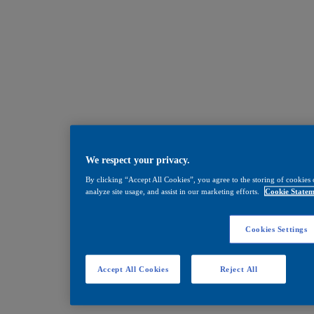
We respect your privacy.
By clicking “Accept All Cookies”, you agree to the storing of cookies 
analyze site usage, and assist in our marketing efforts.
Cookie Statem
Cookies Settings
Accept All Cookies
Reject All