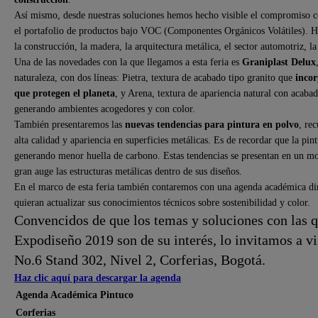
Así mismo, desde nuestras soluciones hemos hecho visible el compromiso 
el portafolio de productos bajo VOC (Componentes Orgánicos Volátiles). H
la construcción, la madera, la arquitectura metálica, el sector automotriz, la
Una de las novedades con la que llegamos a esta feria es
Graniplast Delux
naturaleza, con dos líneas: Pietra, textura de acabado tipo granito que
incor
que protegen el planeta
, y Arena, textura de apariencia natural con acabado
generando ambientes acogedores y con color.
También presentaremos las
nuevas tendencias para pintura en polvo
, re
alta calidad y apariencia en superficies metálicas. Es de recordar que la pi
generando menor huella de carbono. Estas tendencias se presentan en un m
gran auge las estructuras metálicas dentro de sus diseños.
En el marco de esta feria también contaremos con una agenda académica diri
quieran actualizar sus conocimientos técnicos sobre sostenibilidad y color.
Convencidos de que los temas y soluciones con las 
Expodiseño 2019 son de su interés, lo invitamos a vis
No.6 Stand 302, Nivel 2, Corferias, Bogotá.
Haz clic aquí para descargar la agenda
Agenda Académica Pintuco
Corferias