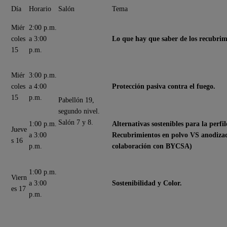
Día
Horario
Salón
Tema
Miér
2:00 p.m.
coles
a 3:00
Lo que hay que saber de los recubrimi
15
p.m.
Miér
3:00 p.m.
coles
a 4:00
Protección pasiva contra el fuego.
15
p.m.
Pabellón 19,
segundo nivel.
Salón 7 y 8.
1:00 p.m.
Alternativas sostenibles para la perfi
Jueve
a 3:00
Recubrimientos en polvo VS anodizad
s 16
p.m.
colaboración con BYCSA)
1:00 p.m.
Viern
a 3:00
Sostenibilidad y Color.
es 17
p.m.