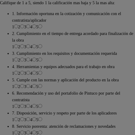
Califique de 1 a 5, siendo 1 la calificación mas baja y 5 la mas alta:
1. Información oportuna en la cotización y comunicación con el
contratista/aplicador
1
2
3
4
5
2. Cumplimiento en el tiempo de entrega acordado para finalización de
la obra
1
2
3
4
5
3. Cumplimiento en los requisitos y documentación requerida
1
2
3
4
5
4. Herramientas y equipos adecuados para el trabajo en obra
1
2
3
4
5
5. Cumple con las normas y aplicación del producto en la obra
1
2
3
4
5
6. Recomendación y uso del portafolio de Pintuco por parte del
contratista
1
2
3
4
5
7. Disposición, servicio y respeto por parte de los aplicadores
1
2
3
4
5
8. Servicio posventa: atención de reclamaciones y novedades
1
2
3
4
5