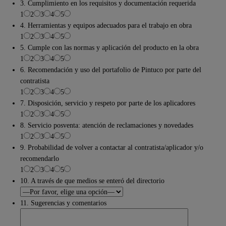
3. Cumplimiento en los requisitos y documentación requerida
1
2
3
4
5
4. Herramientas y equipos adecuados para el trabajo en obra
1
2
3
4
5
5. Cumple con las normas y aplicación del producto en la obra
1
2
3
4
5
6. Recomendación y uso del portafolio de Pintuco por parte del
contratista
1
2
3
4
5
7. Disposición, servicio y respeto por parte de los aplicadores
1
2
3
4
5
8. Servicio posventa: atención de reclamaciones y novedades
1
2
3
4
5
9. Probabilidad de volver a contactar al contratista/aplicador y/o
recomendarlo
1
2
3
4
5
10. A través de que medios se enteró del directorio
11. Sugerencias y comentarios