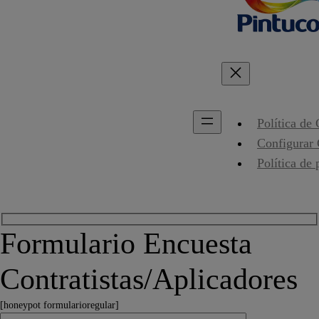
Política de
Configurar
Política de 
Formulario Encuesta
Contratistas/Aplicadores
[honeypot formularioregular]