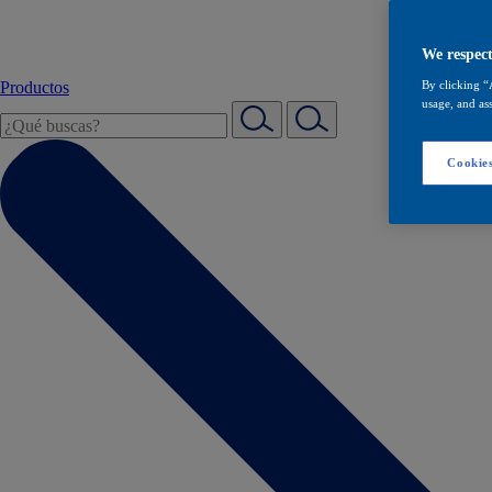
We respect
Productos
By clicking “
usage, and ass
Cookies