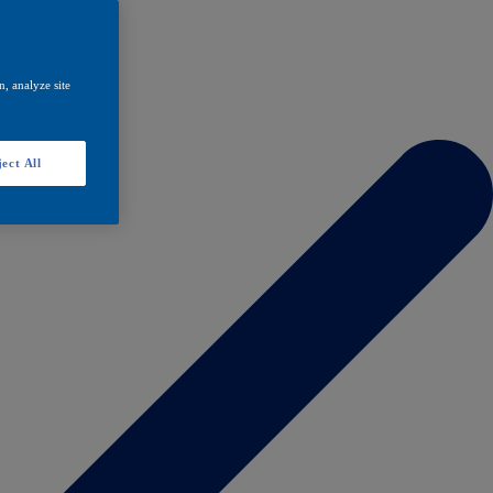
, analyze site
ect All