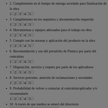
2. Cumplimiento en el tiempo de entrega acordado para finalización de
la obra
1
2
3
4
5
3. Cumplimiento en los requisitos y documentación requerida
1
2
3
4
5
4. Herramientas y equipos adecuados para el trabajo en obra
1
2
3
4
5
5. Cumple con las normas y aplicación del producto en la obra
1
2
3
4
5
6. Recomendación y uso del portafolio de Pintuco por parte del
contratista
1
2
3
4
5
7. Disposición, servicio y respeto por parte de los aplicadores
1
2
3
4
5
8. Servicio posventa: atención de reclamaciones y novedades
1
2
3
4
5
9. Probabilidad de volver a contactar al contratista/aplicador y/o
recomendarlo
1
2
3
4
5
10. A través de que medios se enteró del directorio