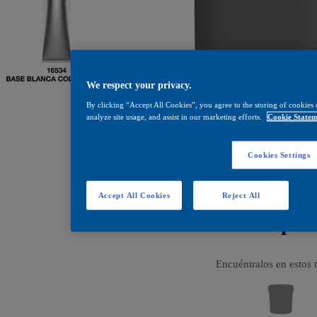
We respect your privacy.
By clicking “Accept All Cookies”, you agree to the storing of cookies 
analyze site usage, and assist in our marketing efforts.
Cookie Statem
Cookies Settings
Accept All Cookies
Reject All
Base blanca colapsib
Encuéntralos en estos