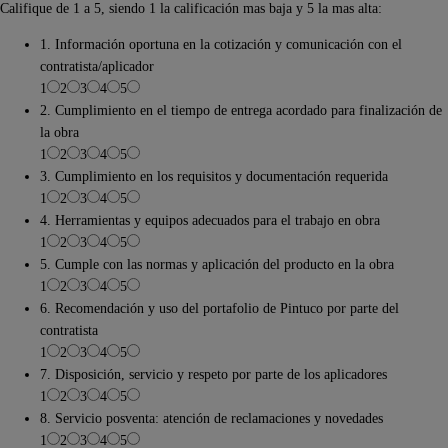
Califique de 1 a 5, siendo 1 la calificación mas baja y 5 la mas alta:
1. Información oportuna en la cotización y comunicación con el
contratista/aplicador
1
2
3
4
5
2. Cumplimiento en el tiempo de entrega acordado para finalización de
la obra
1
2
3
4
5
3. Cumplimiento en los requisitos y documentación requerida
1
2
3
4
5
4. Herramientas y equipos adecuados para el trabajo en obra
1
2
3
4
5
5. Cumple con las normas y aplicación del producto en la obra
1
2
3
4
5
6. Recomendación y uso del portafolio de Pintuco por parte del
contratista
1
2
3
4
5
7. Disposición, servicio y respeto por parte de los aplicadores
1
2
3
4
5
8. Servicio posventa: atención de reclamaciones y novedades
1
2
3
4
5