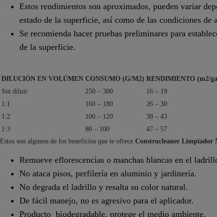
Estos rendimientos son aproximados, pueden variar depe
estado de la superficie, así como de las condiciones de 
Se recomienda hacer pruebas preliminares para establece
de la superficie.
DILUCIÓN EN VOLÚMEN
CONSUMO (G/M2)
RENDIMIENTO (m2/ga
Sin diluir
250 – 300
16 – 19
1:1
160 – 180
26 – 30
1:2
100 – 120
38 – 43
1:3
80 – 100
47 – 57
Estos son algunos de los beneficios que te ofrece
Construcleaner Limpiador 
Remueve eflorescencias o manchas blancas en el ladrill
No ataca pisos, perfilería en aluminio y jardinería.
No degrada el ladrillo y resalta su color natural.
De fácil manejo, no es agresivo para el aplicador.
Producto biodegradable, protege el medio ambiente.