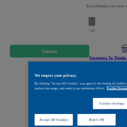
Encuéntralos en estos
1 gal
Comprar
Encuentra Tu Tienda 
Compartir
We respect your privacy.
By clicking “Accept All Cookies”, you agree to the storing of cookies 
analyze site usage, and assist in our marketing efforts.
Cookie Statem
Cookies Settings
Accept All Cookies
Reject All