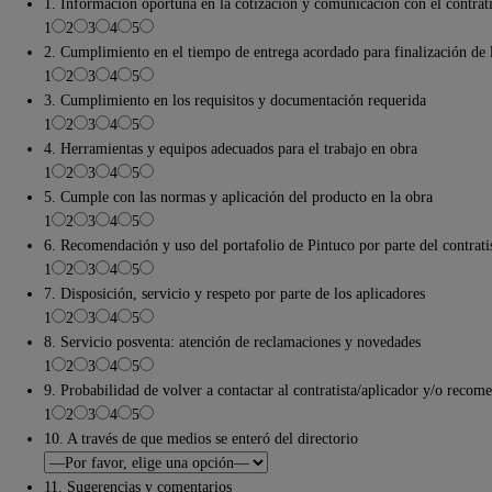
1. Información oportuna en la cotización y comunicación con el contrati
1
2
3
4
5
2. Cumplimiento en el tiempo de entrega acordado para finalización de 
1
2
3
4
5
3. Cumplimiento en los requisitos y documentación requerida
1
2
3
4
5
4. Herramientas y equipos adecuados para el trabajo en obra
1
2
3
4
5
5. Cumple con las normas y aplicación del producto en la obra
1
2
3
4
5
6. Recomendación y uso del portafolio de Pintuco por parte del contrati
1
2
3
4
5
7. Disposición, servicio y respeto por parte de los aplicadores
1
2
3
4
5
8. Servicio posventa: atención de reclamaciones y novedades
1
2
3
4
5
9. Probabilidad de volver a contactar al contratista/aplicador y/o recom
1
2
3
4
5
10. A través de que medios se enteró del directorio
11. Sugerencias y comentarios