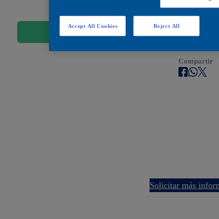
Encuéntralos en estos
Accept All Cookies
Reject All
Comprar
Encuentra Tu Tienda 
Compartir
solicitar más info