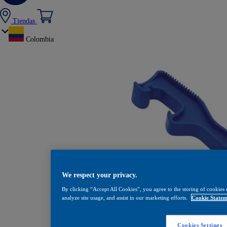
Tiendas
Colombia
We respect your privacy.
By clicking “Accept All Cookies”, you agree to the storing of cookies 
analyze site usage, and assist in our marketing efforts.
Cookie Statem
Destapa Cuñetes Plá
Cookies Settings