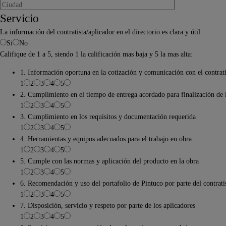
Servicio
La información del contratista/aplicador en el directorio es clara y útil
Si
No
Califique de 1 a 5, siendo 1 la calificación mas baja y 5 la mas alta:
1. Información oportuna en la cotización y comunicación con el contrati
1
2
3
4
5
2. Cumplimiento en el tiempo de entrega acordado para finalización de 
1
2
3
4
5
3. Cumplimiento en los requisitos y documentación requerida
1
2
3
4
5
4. Herramientas y equipos adecuados para el trabajo en obra
1
2
3
4
5
5. Cumple con las normas y aplicación del producto en la obra
1
2
3
4
5
6. Recomendación y uso del portafolio de Pintuco por parte del contrati
1
2
3
4
5
7. Disposición, servicio y respeto por parte de los aplicadores
1
2
3
4
5