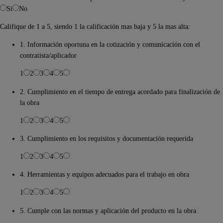
Si
No
Califique de 1 a 5, siendo 1 la calificación mas baja y 5 la mas alta:
1. Información oportuna en la cotización y comunicación con el
contratista/aplicador
1
2
3
4
5
2. Cumplimiento en el tiempo de entrega acordado para finalización de
la obra
1
2
3
4
5
3. Cumplimiento en los requisitos y documentación requerida
1
2
3
4
5
4. Herramientas y equipos adecuados para el trabajo en obra
1
2
3
4
5
5. Cumple con las normas y aplicación del producto en la obra