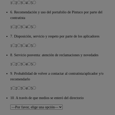
1
2
3
4
5
6. Recomendación y uso del portafolio de Pintuco por parte del
contratista
1
2
3
4
5
7. Disposición, servicio y respeto por parte de los aplicadores
1
2
3
4
5
8. Servicio posventa: atención de reclamaciones y novedades
1
2
3
4
5
9. Probabilidad de volver a contactar al contratista/aplicador y/o
recomendarlo
1
2
3
4
5
10. A través de que medios se enteró del directorio