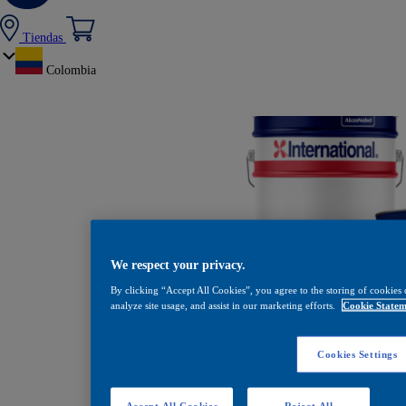
Tiendas
Colombia
We respect your privacy.
By clicking “Accept All Cookies”, you agree to the storing of cookies 
analyze site usage, and assist in our marketing efforts.
Cookie Statem
Cookies Settings
Interseal 
Accept All Cookies
Reject All