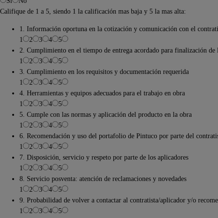
Si
No
Califique de 1 a 5, siendo 1 la calificación mas baja y 5 la mas alta:
1. Información oportuna en la cotización y comunicación con el contrati
1
2
3
4
5
2. Cumplimiento en el tiempo de entrega acordado para finalización de 
1
2
3
4
5
3. Cumplimiento en los requisitos y documentación requerida
1
2
3
4
5
4. Herramientas y equipos adecuados para el trabajo en obra
1
2
3
4
5
5. Cumple con las normas y aplicación del producto en la obra
1
2
3
4
5
6. Recomendación y uso del portafolio de Pintuco por parte del contrati
1
2
3
4
5
7. Disposición, servicio y respeto por parte de los aplicadores
1
2
3
4
5
8. Servicio posventa: atención de reclamaciones y novedades
1
2
3
4
5
9. Probabilidad de volver a contactar al contratista/aplicador y/o recom
1
2
3
4
5