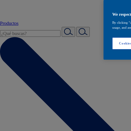
We respect
Productos
By clicking “
usage, and ass
Cookies