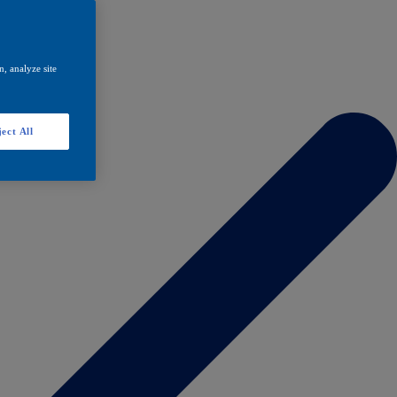
, analyze site
ect All