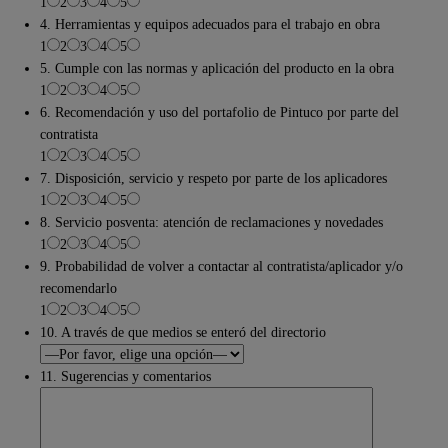
1
2
3
4
5
4. Herramientas y equipos adecuados para el trabajo en obra
1
2
3
4
5
5. Cumple con las normas y aplicación del producto en la obra
1
2
3
4
5
6. Recomendación y uso del portafolio de Pintuco por parte del
contratista
1
2
3
4
5
7. Disposición, servicio y respeto por parte de los aplicadores
1
2
3
4
5
8. Servicio posventa: atención de reclamaciones y novedades
1
2
3
4
5
9. Probabilidad de volver a contactar al contratista/aplicador y/o
recomendarlo
1
2
3
4
5
10. A través de que medios se enteró del directorio
11. Sugerencias y comentarios