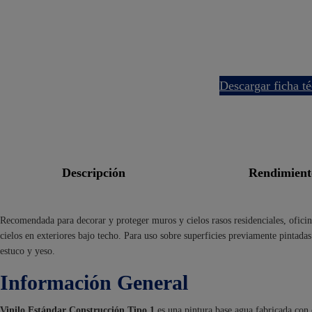
descargar ficha t
descripción
rendimien
Recomendada para decorar y proteger muros y cielos rasos residenciales, oficin
cielos en exteriores bajo techo. Para uso sobre superficies previamente pintad
estuco y yeso.
Información General
Vinilo Estándar Construcción Tipo 1
es una pintura base agua fabricada con 