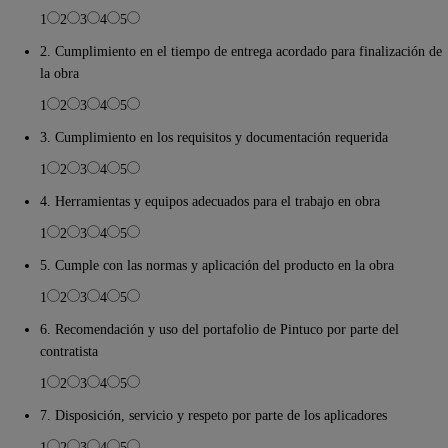
1
2
3
4
5
2. Cumplimiento en el tiempo de entrega acordado para finalización de
la obra
1
2
3
4
5
3. Cumplimiento en los requisitos y documentación requerida
1
2
3
4
5
4. Herramientas y equipos adecuados para el trabajo en obra
1
2
3
4
5
5. Cumple con las normas y aplicación del producto en la obra
1
2
3
4
5
6. Recomendación y uso del portafolio de Pintuco por parte del
contratista
1
2
3
4
5
7. Disposición, servicio y respeto por parte de los aplicadores
1
2
3
4
5