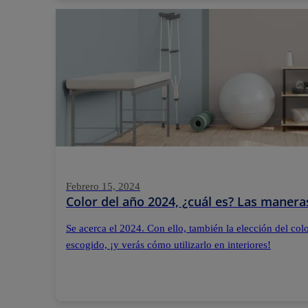
Febrero 15, 2024
Color del año 2024, ¿cuál es? Las maner
Se acerca el 2024. Con ello, también la elección del col
escogido, ¡y verás cómo utilizarlo en interiores!