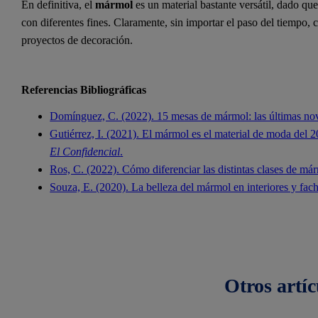
En definitiva, el
mármol
es un material bastante versátil, dado que
con diferentes fines. Claramente, sin importar el paso del tiempo, 
proyectos de decoración.
Referencias Bibliográficas
Domínguez, C. (2022). 15 mesas de mármol: las últimas no
Gutiérrez, I. (2021). El mármol es el material de moda del
El Confidencial
.
Ros, C. (2022). Cómo diferenciar las distintas clases de m
Souza, E. (2020). La belleza del mármol en interiores y fac
Otros
artíc