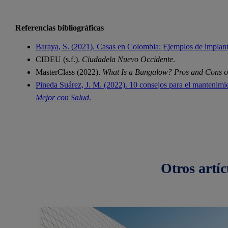
Referencias bibliográficas
Baraya, S. (2021). Casas en Colombia: Ejemplos de implant
CIDEU (s.f.).
Ciudadela Nuevo Occidente
.
MasterClass (2022).
What Is a Bungalow? Pros and Cons o
Pineda Suárez, J. M. (2022). 10 consejos para el mantenimi
Mejor con Salud
.
Otros
artíc