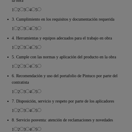
la obra
1
2
3
4
5
3. Cumplimiento en los requisitos y documentación requerida
1
2
3
4
5
4. Herramientas y equipos adecuados para el trabajo en obra
1
2
3
4
5
5. Cumple con las normas y aplicación del producto en la obra
1
2
3
4
5
6. Recomendación y uso del portafolio de Pintuco por parte del
contratista
1
2
3
4
5
7. Disposición, servicio y respeto por parte de los aplicadores
1
2
3
4
5
8. Servicio posventa: atención de reclamaciones y novedades
1
2
3
4
5