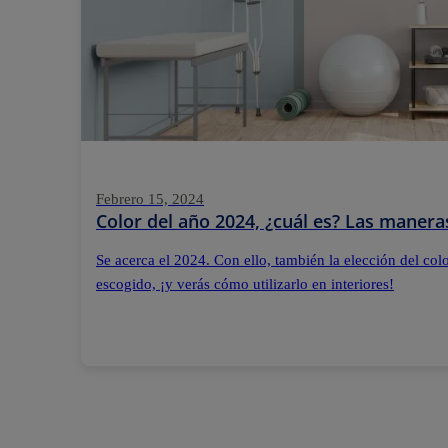
Febrero 15, 2024
Color del año 2024, ¿cuál es? Las maner
Se acerca el 2024. Con ello, también la elección del col
escogido, ¡y verás cómo utilizarlo en interiores!