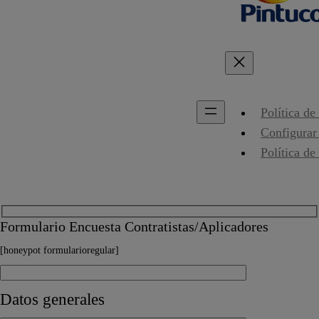
Política de
Configurar
Política de
Formulario Encuesta Contratistas/Aplicadores
[honeypot formularioregular]
Datos generales