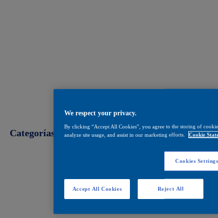
We respect your privacy.
By clicking “Accept All Cookies”, you agree to the storing of cookie
Categorías
analyze site usage, and assist in our marketing efforts.
Cookie Stat
Decoración
Cookies Setting
Construcción
Accept All Cookies
Reject All
Industrial