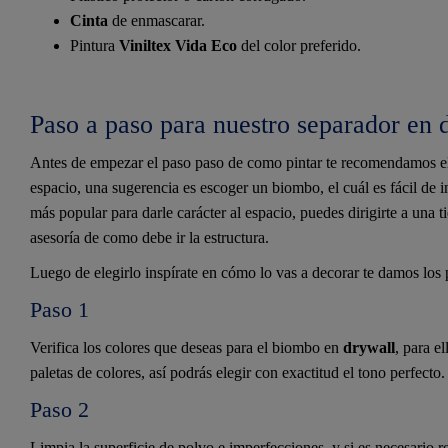
Cinta
de enmascarar.
Pintura
Viniltex Vida Eco
del color preferido.
Paso a paso para nuestro separador en 
Antes de empezar el paso paso de como pintar te recomendamos eleg
espacio, una sugerencia es escoger un biombo, el cuál es fácil de in
más popular para darle carácter al espacio, puedes dirigirte a una 
asesoría de como debe ir la estructura.
Luego de elegirlo inspírate en cómo lo vas a decorar te damos los 
Paso 1
Verifica los colores que deseas para el biombo en
drywall
, para e
paletas de colores, así podrás elegir con exactitud el tono perfecto.
Paso 2
Limpia la superficie de polvo e imperfecciones, y si es necesario ret