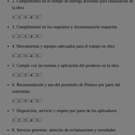
2. Cumplimiento en el tiempo de entrega acordado para finalización de
la obra
1
2
3
4
5
3. Cumplimiento en los requisitos y documentación requerida
1
2
3
4
5
4. Herramientas y equipos adecuados para el trabajo en obra
1
2
3
4
5
5. Cumple con las normas y aplicación del producto en la obra
1
2
3
4
5
6. Recomendación y uso del portafolio de Pintuco por parte del
contratista
1
2
3
4
5
7. Disposición, servicio y respeto por parte de los aplicadores
1
2
3
4
5
8. Servicio posventa: atención de reclamaciones y novedades