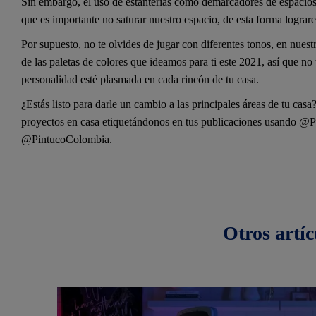
Sin embargo, el uso de estanterías como demarcadores de espacios
que es importante no saturar nuestro espacio, de esta forma logra
Por supuesto, no te olvides de jugar con diferentes tonos, en nues
de las paletas de colores que ideamos para ti este 2021, así que no 
personalidad esté plasmada en cada rincón de tu casa.
¿Estás listo para darle un cambio a las principales áreas de tu cas
proyectos en casa etiquetándonos en tus publicaciones usando @
@PintucoColombia.
Otros
artíc