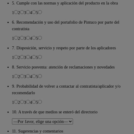
5. Cumple con las normas y aplicación del producto en la obra
1
2
3
4
5
6. Recomendación y uso del portafolio de Pintuco por parte del
contratista
1
2
3
4
5
7. Disposición, servicio y respeto por parte de los aplicadores
1
2
3
4
5
8. Servicio posventa: atención de reclamaciones y novedades
1
2
3
4
5
9. Probabilidad de volver a contactar al contratista/aplicador y/o
recomendarlo
1
2
3
4
5
10. A través de que medios se enteró del directorio
11. Sugerencias y comentarios