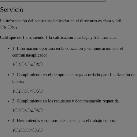
Servicio
La información del contratista/aplicador en el directorio es clara y útil
Si
No
Califique de 1 a 5, siendo 1 la calificación mas baja y 5 la mas alta:
1. Información oportuna en la cotización y comunicación con el
contratista/aplicador
1
2
3
4
5
2. Cumplimiento en el tiempo de entrega acordado para finalización de
la obra
1
2
3
4
5
3. Cumplimiento en los requisitos y documentación requerida
1
2
3
4
5
4. Herramientas y equipos adecuados para el trabajo en obra
1
2
3
4
5