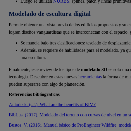
Luego se utilizan
NURBS
, splines, patch y líneas primitiv
Modelado de escultura digital
Permite obtener una vista previa de los edificios propuestos y su en
logran diseños vanguardistas que se interconectan con el espacio, g
Se maneja bajo tres clasificaciones: teselado de desplazami
Además, se requiere de habilidades para el modelado, ya que
una escultura.
Finalmente, este review de los tipos de
modelado 3D
es solo una 
tecnología. Descubre en estas nuevas
herramientas
la forma de min
pueden superarse con algo de planeación.
Referencias bibliográficas
Autodesk. (s.f.). What are the benefits of BIM?
BibLus. (2017). Modelado del terreno con curvas de nivel en un 
Bustos, V. (2016). Manual básico de ProEngineer Wildfire, model