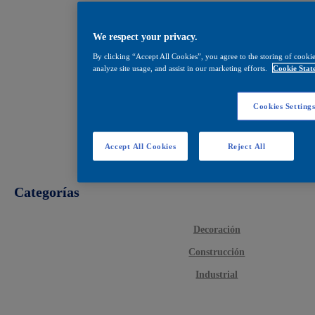
We respect your privacy.
By clicking “Accept All Cookies”, you agree to the storing of cookie
analyze site usage, and assist in our marketing efforts.
Cookie Stat
Cookies Setting
Accept All Cookies
Reject All
Categorías
Decoración
Construcción
Industrial