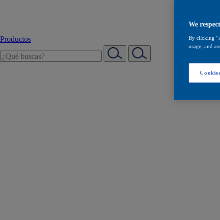
We respect
Productos
By clicking “
usage, and ass
Cookies