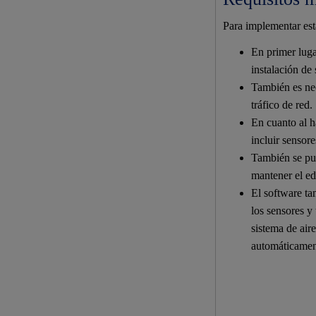
Para implementar esta
En primer lugar
instalación de 
También es nec
tráfico de red.
En cuanto al h
incluir sensor
También se pu
mantener el edi
El software ta
los sensores y
sistema de air
automáticament