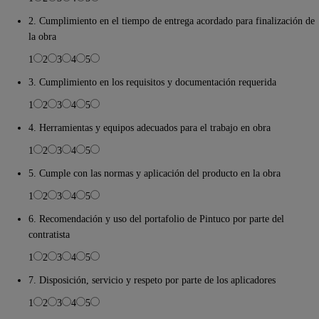
2. Cumplimiento en el tiempo de entrega acordado para finalización de
la obra
1
2
3
4
5
3. Cumplimiento en los requisitos y documentación requerida
1
2
3
4
5
4. Herramientas y equipos adecuados para el trabajo en obra
1
2
3
4
5
5. Cumple con las normas y aplicación del producto en la obra
1
2
3
4
5
6. Recomendación y uso del portafolio de Pintuco por parte del
contratista
1
2
3
4
5
7. Disposición, servicio y respeto por parte de los aplicadores
1
2
3
4
5