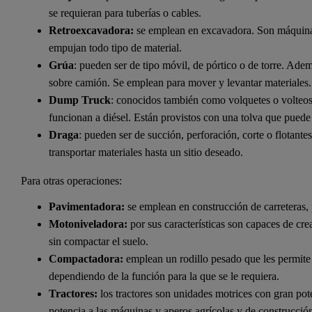
se requieran para tuberías o cables.
Retroexcavadora:
se emplean en excavadora. Son máquinas
empujan todo tipo de material.
Grúa
: pueden ser de tipo móvil, de pórtico o de torre. Ademá
sobre camión. Se emplean para mover y levantar materiales.
Dump Truck
: conocidos también como volquetes o volteos
funcionan a diésel. Están provistos con una tolva que puede 
Draga
: pueden ser de succión, perforación, corte o flotante
transportar materiales hasta un sitio deseado.
Para otras operaciones:
Pavimentadora:
se emplean en construcción de carreteras, 
Motoniveladora:
por sus características son capaces de crea
sin compactar el suelo.
Compactadora:
emplean un rodillo pesado que les permite 
dependiendo de la función para la que se le requiera.
Tractores:
los tractores son unidades motrices con gran pot
potencia a las máquinas y aperos agrícolas y de construcción