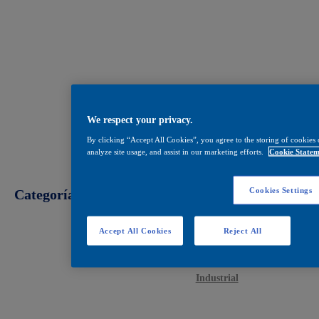
We respect your privacy.
By clicking “Accept All Cookies”, you agree to the storing of cookies 
analyze site usage, and assist in our marketing efforts.
Cookie Statem
Cookies Settings
Categorías
Accept All Cookies
Reject All
Decoración
Construcción
Industrial